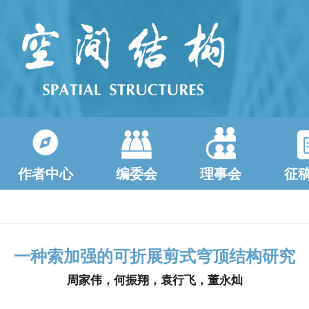
作者中心
编委会
理事会
征
一种索加强的可折展剪式穹顶结构研究
周家伟，何振翔，袁行飞，董永灿